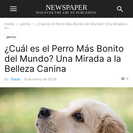
NEWSPAPER
DISCOVER THE ART OF PUBLISHING
Home
perros
¿Cuál es el Perro Más Bonito del Mundo? Una Mirada a
la...
perros
¿Cuál es el Perro Más Bonito
del Mundo? Una Mirada a la
Belleza Canina
0
By
Toxar
-
8 de enero de 2024