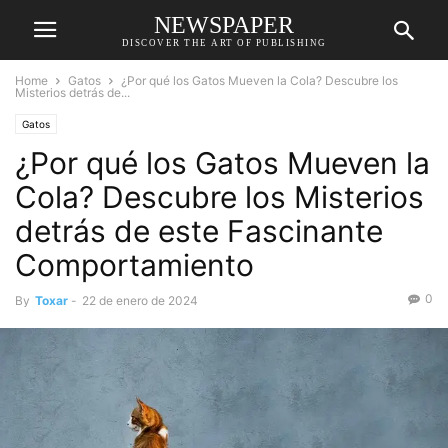
NEWSPAPER
DISCOVER THE ART OF PUBLISHING
Home
Gatos
¿Por qué los Gatos Mueven la Cola? Descubre los
Misterios detrás de...
Gatos
¿Por qué los Gatos Mueven la
Cola? Descubre los Misterios
detrás de este Fascinante
Comportamiento
0
By
Toxar
-
22 de enero de 2024