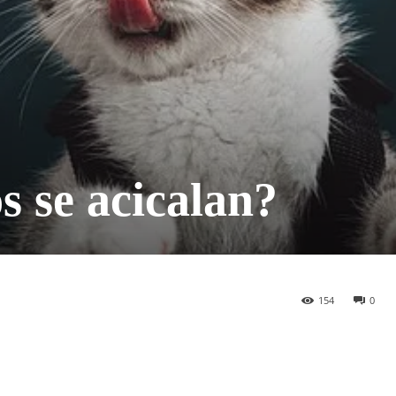
s se acicalan?
154
0