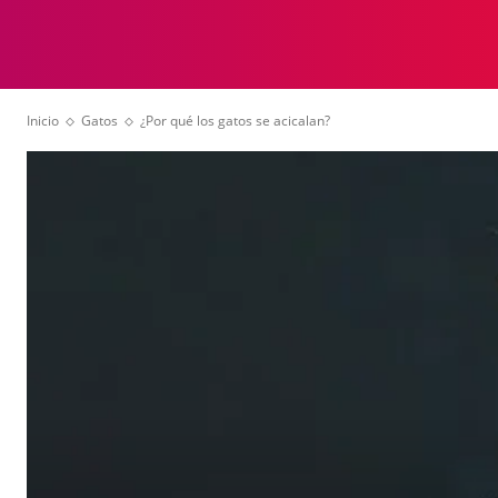
ANIMALES
VID
Inicio
Gatos
¿Por qué los gatos se acicalan?