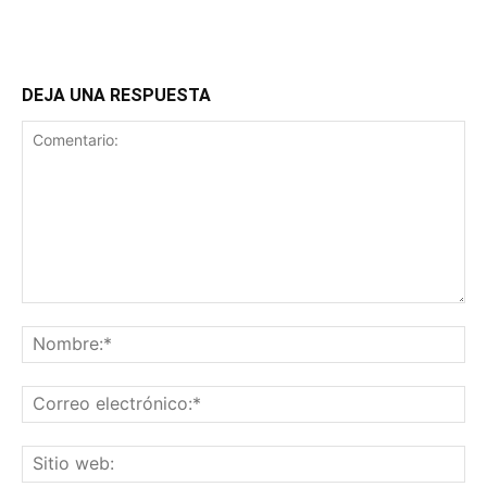
DEJA UNA RESPUESTA
Comentario:
No
Co
ele
Sit
we