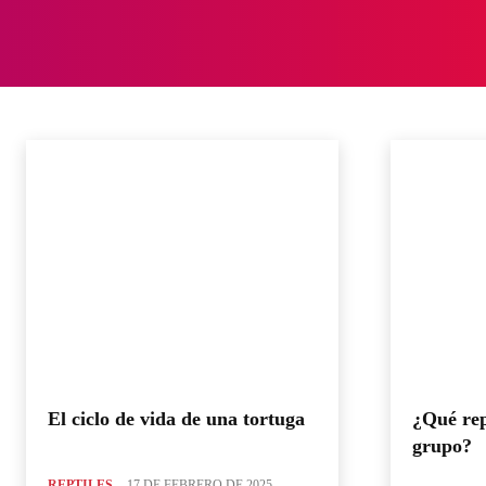
ANIMALES
VID
REPTILES
Anfibios
Animales
Aves
Blog
Caballos
Cerdos
Conejos
El
Inicio
Reptiles
El ciclo de vida de una tortuga
¿Qué rep
grupo?
REPTILES
17 DE FEBRERO DE 2025