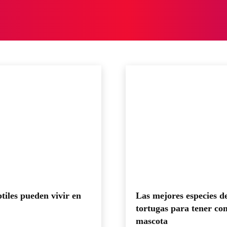
A
INTERESANTE
SALUD
MUNDO
ECOSISTEMA
efantes
Erizos
tiles pueden vivir en
Las mejores especies d
tortugas para tener co
mascota