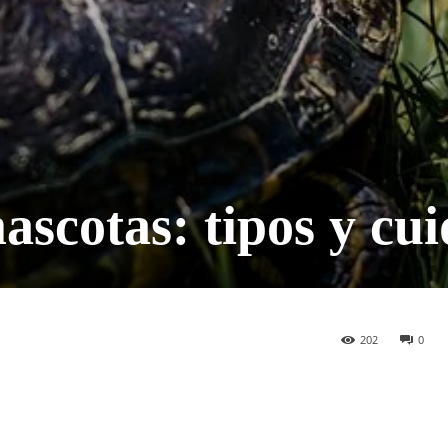
scotas: tipos y cu
202
0