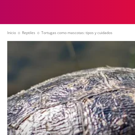
ANIMALES
VID
Inicio
Reptiles
Tortugas como mascotas: tipos y cuidados