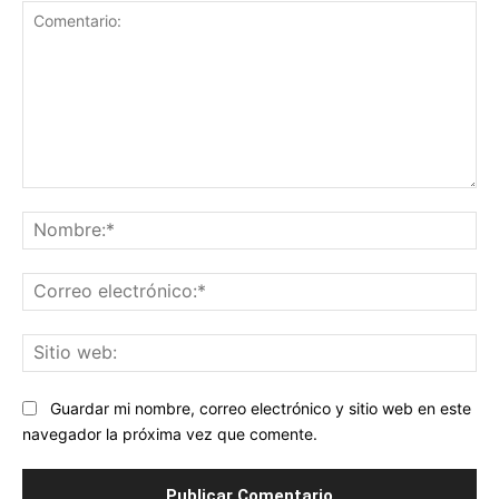
Comentario:
No
Co
ele
Sit
we
Guardar mi nombre, correo electrónico y sitio web en este
navegador la próxima vez que comente.