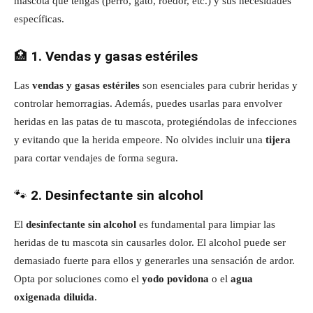
mascota que tengas (perro, gato, roedor, etc.) y sus necesidades
específicas.
🏥
1. Vendas y gasas estériles
Las
vendas y gasas estériles
son esenciales para cubrir heridas y
controlar hemorragias. Además, puedes usarlas para envolver
heridas en las patas de tu mascota, protegiéndolas de infecciones
y evitando que la herida empeore. No olvides incluir una
tijera
para cortar vendajes de forma segura.
🐾
2. Desinfectante sin alcohol
El
desinfectante sin alcohol
es fundamental para limpiar las
heridas de tu mascota sin causarles dolor. El alcohol puede ser
demasiado fuerte para ellos y generarles una sensación de ardor.
Opta por soluciones como el
yodo povidona
o el
agua
oxigenada diluida
.