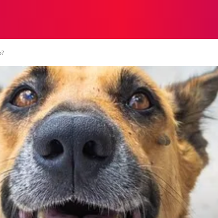
A
INTERESANTE
SALUD
MUNDO
ECOSISTEMA
o?