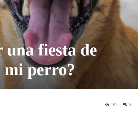
una fiesta de
 mi perro?
189
0