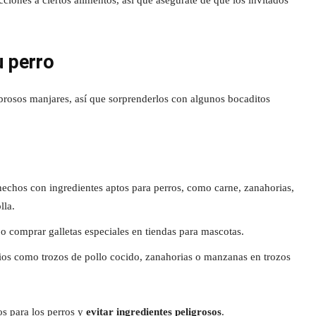
ciones a ciertos alimentos, así que asegúrate de que los invitados
u perro
sabrosos manjares, así que sorprenderlos con algunos bocaditos
 hechos con ingredientes aptos para perros, como carne, zanahorias,
lla.
 o comprar galletas especiales en tiendas para mascotas.
ios como trozos de pollo cocido, zanahorias o manzanas en trozos
s para los perros y
evitar ingredientes peligrosos
.