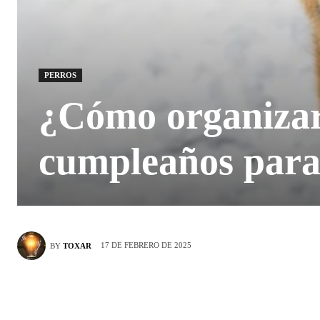
PERROS
¿Cómo organizar 
cumpleaños para
17 DE FEBRERO DE 2025
BY
TOXAR