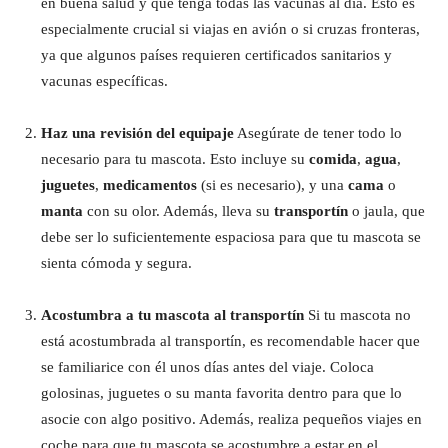
en buena salud y que tenga todas las vacunas al día. Esto es
especialmente crucial si viajas en avión o si cruzas fronteras,
ya que algunos países requieren certificados sanitarios y
vacunas específicas.
Haz una revisión del equipaje
Asegúrate de tener todo lo
necesario para tu mascota. Esto incluye su
comida
,
agua
,
juguetes
,
medicamentos
(si es necesario), y una
cama
o
manta
con su olor. Además, lleva su
transportín
o jaula, que
debe ser lo suficientemente espaciosa para que tu mascota se
sienta cómoda y segura.
Acostumbra a tu mascota al transportín
Si tu mascota no
está acostumbrada al transportín, es recomendable hacer que
se familiarice con él unos días antes del viaje. Coloca
golosinas, juguetes o su manta favorita dentro para que lo
asocie con algo positivo. Además, realiza pequeños viajes en
coche para que tu mascota se acostumbre a estar en el