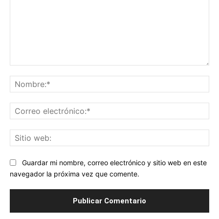
Comentario:
No
Co
ele
Sit
we
Guardar mi nombre, correo electrónico y sitio web en este
navegador la próxima vez que comente.