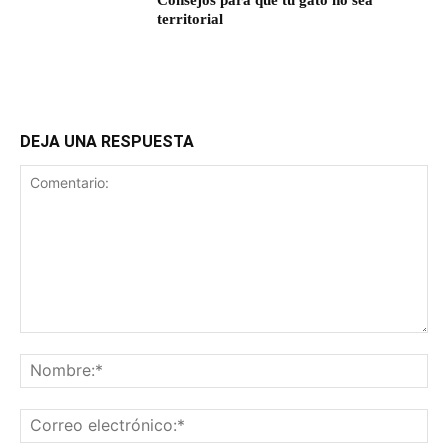
Consejos para que tu gato no sea
territorial
DEJA UNA RESPUESTA
Comentario:
No
Co
ele