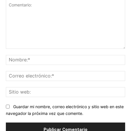
Comentario:
No
Co
ele
Sit
we
Guardar mi nombre, correo electrónico y sitio web en este
navegador la próxima vez que comente.