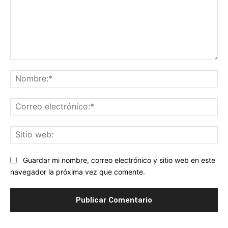
Comentario:
No
Co
ele
Sit
we
Guardar mi nombre, correo electrónico y sitio web en este
navegador la próxima vez que comente.