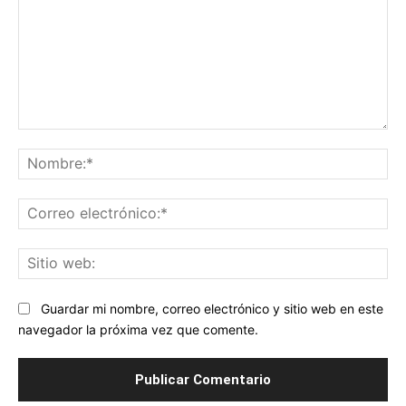
Comentario:
No
Co
ele
Sit
we
Guardar mi nombre, correo electrónico y sitio web en este
navegador la próxima vez que comente.