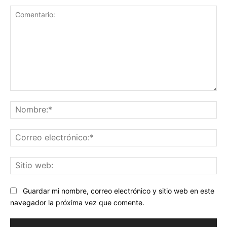
Comentario:
No
Co
ele
Sit
we
Guardar mi nombre, correo electrónico y sitio web en este
navegador la próxima vez que comente.