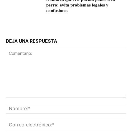
perro: evita problemas legales y
confusiones
DEJA UNA RESPUESTA
Comentario:
No
Co
ele