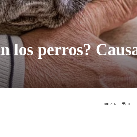
n los perros? Causa
214
0