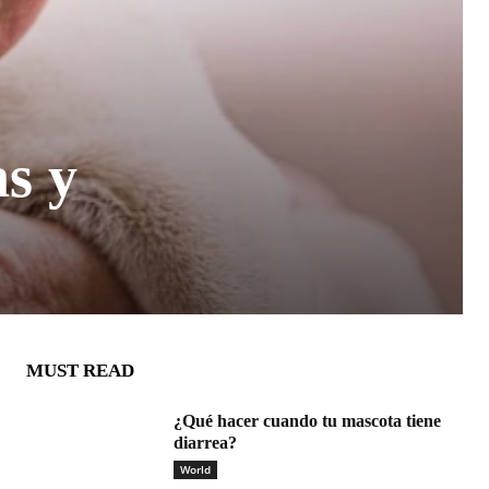
s y
MUST READ
¿Qué hacer cuando tu mascota tiene
diarrea?
World