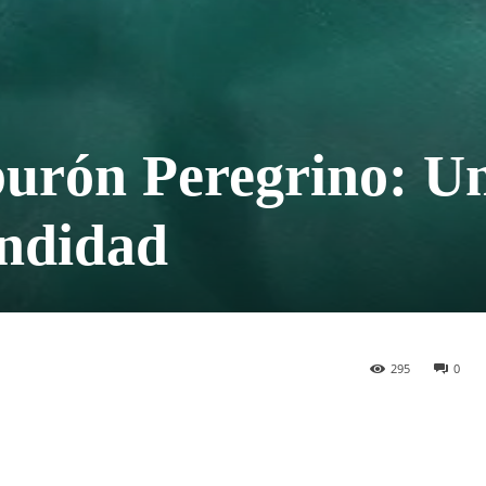
burón Peregrino: U
ndidad
295
0