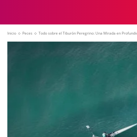
ANIMALES
VID
Inicio
Peces
Todo sobre el Tiburón Peregrino: Una Mirada en Profund