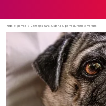
ANIMALES
VID
Inicio
perros
Consejos para cuidar a tu perro durante el verano