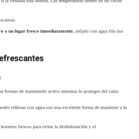
o si la ventana está abierta. Las temperaturas dentro de un coche
scansar.
rro a un lugar fresco inmediatamente
, mójalo con agua fría (no
Refrescantes
a
as formas de mantenerlo activo mientras lo proteges del calor.
puedes rellenar con agua son una excelente forma de mantener a tu
 horarios frescos para evitar la deshidratación y el