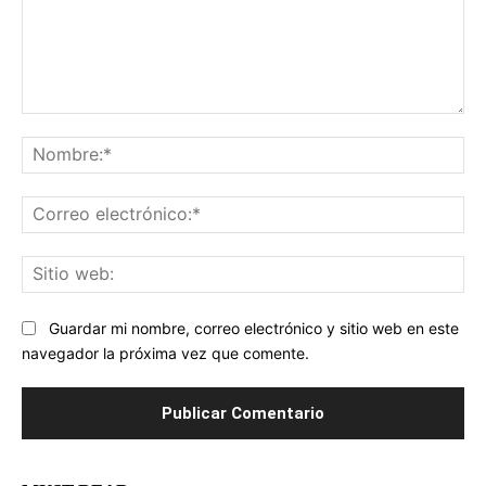
Comentario:
No
Co
ele
Sit
we
Guardar mi nombre, correo electrónico y sitio web en este
navegador la próxima vez que comente.