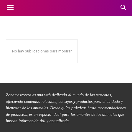
ANFIBIOS
Animales
Aves
Blog
Caballos
Cerdos
Conejos
Elefantes
Inicio
Anfibios
No hay publicaciones para mostrar
Zonamascotera es una web dedicada al mundo de las mascotas,
ofreciendo contenido relevante, consejos y productos para el cuidado y
bienestar de los animales. Desde guías prácticas hasta recomendaciones
de productos, es un espacio ideal para los amantes de los animales que
buscan información útil y actualizada.