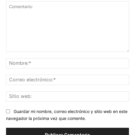
Comentario:
No
Co
ele
Sit
we
Guardar mi nombre, correo electrónico y sitio web en este
navegador la próxima vez que comente.