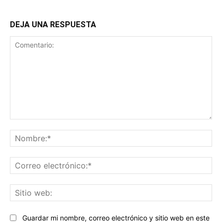
DEJA UNA RESPUESTA
Comentario:
No
Co
ele
Sit
we
Guardar mi nombre, correo electrónico y sitio web en este