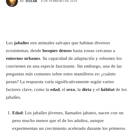
8 DE FEBRERO DE 2024
BY
TOXAR
Los
jabalíes
son animales salvajes que habitan diversos
ecosistemas, desde
bosques densos
hasta zonas cercanas a
entornos urbanos
. Su capacidad de adaptación y robustez los
convierten en una especie fascinante. Sin embargo, una de las
preguntas más comunes sobre estos mamíferos es: ¿cuánto
pesan? La respuesta varía significativamente según varios
factores clave, como la
edad
, el
sexo
, la
dieta
y el
hábitat
de los
jabalíes.
Edad
: Los jabalíes jóvenes, llamados jabatos, nacen con un
peso mucho menor que el de los adultos, aunque
experimentan un crecimiento acelerado durante los primeros